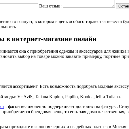
Ваш отзыв:
Остав
но тот силуэт, в котором в день особого торжества невеста буд
льность.
бы в интернет-магазине онлайн
чинается она с приобретения одежды и аксессуаров для жениха и
тановить выбор на товаре можно заказать примерку, портные при
ляется ассортимент. Есть возможность подобрать модные аксесс
ды: VisAviS, Tatiana Kaplun, Papilio, Kookla, leli и Tuliana.
ст
- фасон великолепно подчеркивает достоинства фигуры. Силуэ
 приобретается брендовая вещь, то есть заведомо качественная,
за приходите в салон вечерних и свадебных платьев в Москве "М