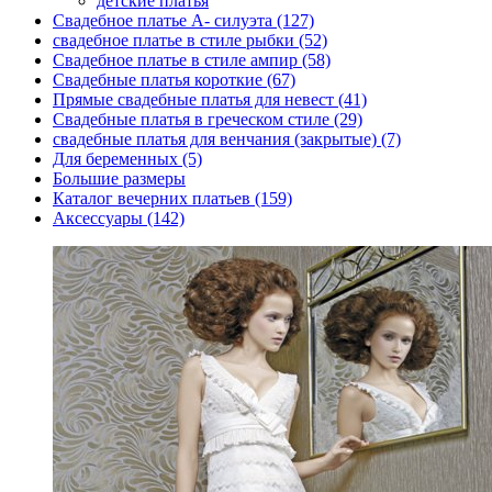
детские платья
Свадебное платье А- силуэта (127)
свадебное платье в стиле рыбки (52)
Свадебное платье в стиле ампир (58)
Свадебные платья короткие (67)
Прямые свадебные платья для невест (41)
Свадебные платья в греческом стиле (29)
свадебные платья для венчания (закрытые) (7)
Для беременных (5)
Большие размеры
Каталог вечерних платьев (159)
Аксессуары (142)