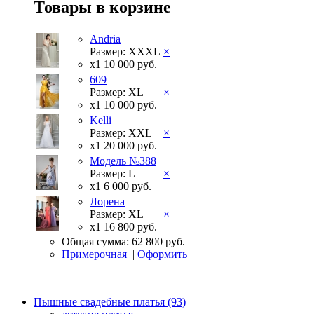
Товары в корзине
Andria
Размер: XXXL
×
x1
10 000 руб.
609
Размер: XL
×
x1
10 000 руб.
Kelli
Размер: XXL
×
x1
20 000 руб.
Модель №388
Размер: L
×
x1
6 000 руб.
Лорена
Размер: XL
×
x1
16 800 руб.
Общая сумма:
62 800 руб.
Примерочная
|
Оформить
Пышные свадебные платья (93)