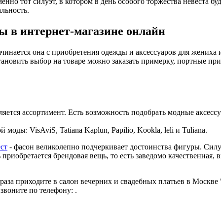
но тот силуэт, в котором в день особого торжества невеста буд
льность.
бы в интернет-магазине онлайн
чинается она с приобретения одежды и аксессуаров для жениха и
тановить выбор на товаре можно заказать примерку, портные при
ляется ассортимент. Есть возможность подобрать модные аксесс
ды: VisAviS, Tatiana Kaplun, Papilio, Kookla, leli и Tuliana.
ст
- фасон великолепно подчеркивает достоинства фигуры. Силуэ
 приобретается брендовая вещь, то есть заведомо качественная,
за приходите в салон вечерних и свадебных платьев в Москве "М
звоните по телефону: .