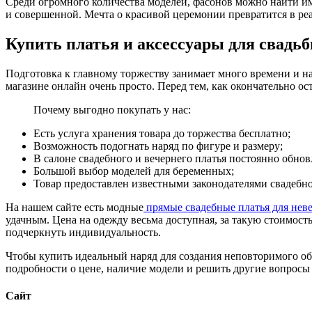
Среди огромного количества моделей, фасонов можно найти имен
и совершенной. Мечта о красивой церемонии превратится в реа
Купить платья и аксессуары для свадь
Подготовка к главному торжеству занимает много времени и на
магазине онлайн очень просто. Перед тем, как окончательно ос
Почему выгодно покупать у нас:
Есть услуга хранения товара до торжества бесплатно;
Возможность подогнать наряд по фигуре и размеру;
В салоне свадебного и вечернего платья постоянно обнов
Большой выбор моделей для беременных;
Товар предоставлен известными законодателями свадебной мо
На нашем сайте есть модные
прямые свадебные платья для неве
удачным. Цена на одежду весьма доступная, за такую стоимость
подчеркнуть индивидуальность.
Чтобы купить идеальный наряд для создания неповторимого обра
подробности о цене, наличие модели и решить другие вопросы 
Сайт