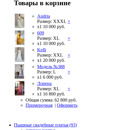
Товары в корзине
Andria
Размер: XXXL
×
x1
10 000 руб.
609
Размер: XL
×
x1
10 000 руб.
Kelli
Размер: XXL
×
x1
20 000 руб.
Модель №388
Размер: L
×
x1
6 000 руб.
Лорена
Размер: XL
×
x1
16 800 руб.
Общая сумма:
62 800 руб.
Примерочная
|
Оформить
Пышные свадебные платья (93)